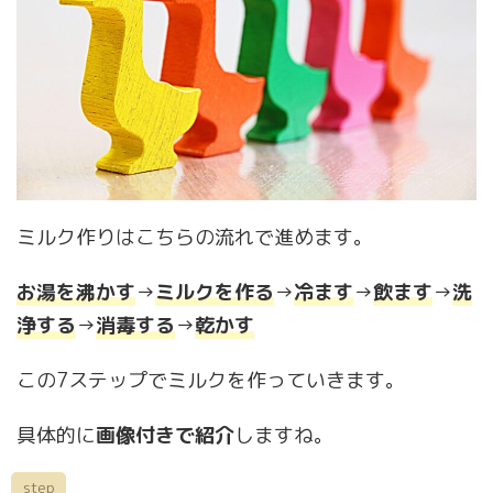
ミルク作りはこちらの流れで進めます。
お湯を沸かす
→
ミルクを作る
→
冷ます
→
飲ます
→
洗
浄する
→
消毒する
→
乾かす
この7ステップでミルクを作っていきます。
具体的に
画像付きで紹介
しますね。
step