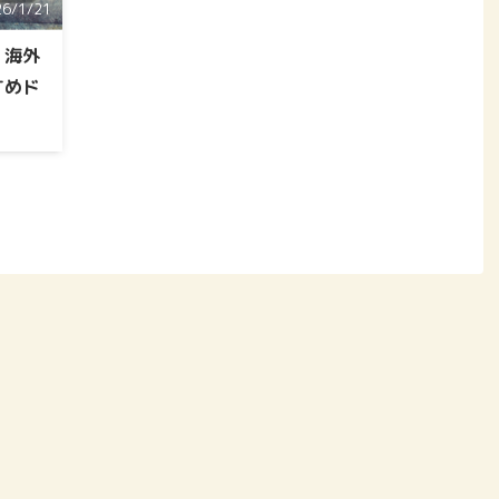
26/1/21
！海外
すめド
の海外
の記事
ます。
心者の
わかり
し】
マ4
を見る
る！お
ラマは
は、