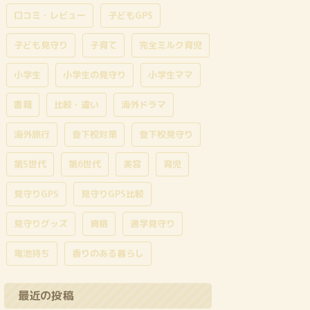
口コミ・レビュー
子どもGPS
子ども見守り
子育て
完全ミルク育児
小学生
小学生の見守り
小学生ママ
書籍
比較・違い
海外ドラマ
海外旅行
登下校対策
登下校見守り
第5世代
第6世代
美容
育児
見守りGPS
見守りGPS比較
見守りグッズ
資格
通学見守り
電池持ち
香りのある暮らし
最近の投稿