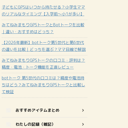
子どもにGPSはいつから持たせる？小学生ママ
のリアルなタイミング【入学前〜小1が多い】
みてねみまもりGPSトークとBotトークを比較
｜違い・おすすめはどっち？
【2026年最新】botトーク第5世代と第6世代
の違いを比較｜どっちを選ぶ？ママ目線で解説
みてねみまもりGPSトークの口コミ・評判は？
精度・電池・トーク機能を正直レビュー
botトーク 第5世代の口コミは？精度や電池持
ちはどう？みてねみまもりGPSトークと比較し
て検証
おすすめアイテムまとめ
わたしの記録（雑記）