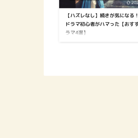
20
【ハズレなし】続きが気になる
ドラマ初心者がハマった【おす
ラマ4選】
面白くて続きが気になる、おすすめ
ドラマが知りたい！ という方向け
です。 このような疑問にお答えし
この記事を読めば、「海外ドラマ初
あなたにおすすめの海外ドラマ」が
ますよ！ この記事の内容 【ハズレな
続きが気になる！おすすめの海外ドラ
選 【おすすめ】ネットで海外ドラマ
方法 【ハズレなし】続きが気にな
すすめの海外ドラマ4選 紹介するド
この4作品です。まだ観ていない方に
ぜひおすすめしたいのがこの4 ...