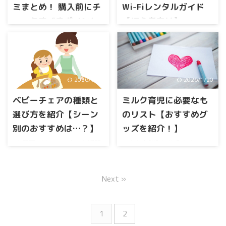
この記事では、そんな日々の
ュ”に、毎日ヘトヘトでした。
ミまとめ！ 購入前にチ
Wi-Fiレンタルガイド
中で「これは買って正解だっ
特に困っていたのが、洗い物
ェックすべきポイント
【初心者向け】
た！」と心から思えた育児グ
とお風呂の準備が同時にでき
ッズ10選をご紹介します。 読
赤ちゃんが産まれたら、24時
このような疑問にお答えしま
ないこと。 キッチンでお湯を
めばきっと、「あ、これ今の
間体制で目を離さずに見てい
す。 この記事でわかること 海
使うと、お風呂の給湯が極端
わが家にも必要だ…」と思え
たいものですよね。 しかし家
外旅行でのWi-Fiの必要性 Wi-Fi
に少なくなってしまって、
るものに出会えるはず。 【実
事や育児で目が回ると、つい
レンタルを選ぶ際のポイント
「お皿を洗ってからじゃない
体験】買ってよかった育児グ
目を離してしまうことも。 そ
関空でのWi-Fiレンタルの手順
とお風呂が沸かせない」とい
2026/1/19
2026/1/20
ッズ10選 毎日の育児で「これ
んな時に役立つのがベビーモ
と方法 本記事では、海外旅行
う不便な状態。 子どもは眠た
があって助かった！」という
ニターです。 はじめに：ベビ
に欠かせないWi-Fiの準備の必
ベビーチェアの種類と
ミルク育児に必要なも
くなるし、大人は焦るし…。
瞬間、ありますよね。 忙しい
ーセンス社のベビーモニター
要性、関空でのレンタル方
「もう少し、手が増えてくれ
選び方を紹介【シーン
のリスト【おすすめグ
毎日に少しでも余裕をつく ...
の口コミ ベビーセンス社のベ
法、モバイルルーターとデー
たらなあ」と思っていたある
別のおすすめは…？】
ッズを紹介！】
ビーモニターは、高画質・高
タプランの選び方、そしてセ
日、思い切って食洗機を導入
音質で赤ちゃんの様子を鮮明
キュリティ対策まで、すべて
本記事では、このような疑問
こんなお悩みに答えます。 こ
す ...
に確認できること、多機能で
を網羅。 旅行者にとって有益
にお答えします。 テーブルで
の記事を読めば、初めてのミ
便利に使えることから、多く
なアクセサリーやアプリケー
離乳食を食べさせたい ついで
ルク育児で揃えておきたい必
のママたちに人気がありま
ション、地域別のWi-Fi事情に
に、おすわりの練習もしたい
要なもの一覧とおすすめグッ
Next »
す。 しかし、実際に購入する
合わせた戦略まで、海外旅行
このような理由で、ベビーチ
ズがわかります。 この記事で
前に、他の人の口コミも気に
がもっと豊かになる情報を提
ェアを検討してる方も多いの
わかること ミルク育児に必要
なりますよね。 そこで今回
供します。 1. 海外旅行のため
ではないでしょうか。 本記事
なものリスト ミルク育児にお
1
2
は、ベビーセンス ベビーモニ
のWi-Fi準備 日本 ...
では、私がベビーチェアを購
すすめのグッズ 【予備知識】
ターの口コミを徹底調査し、