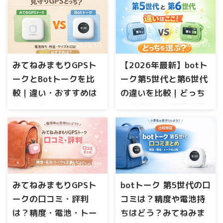
2026/3/5
2026/3/2
みてねみまもりGPSト
【2026年最新】botト
ークとBotトークを比
ーク第5世代と第6世代
較｜違い・おすすめは
の違いを比較｜どっち
どっち？
を選ぶ？ママ目線で解
説
子どもの見守りGPSを探してい
ると「みてねみまもりGPSトー
見守りGPSを探していると、こ
ク」と「Botトーク」がよく比
こで迷いますよね。 第6世代は
較されていますよね。 どちら
「見守りウォレット機能」が
も 位置情報が確認できる ボイ
2026/3/1
2026/3/2
追加された最新モデル。で
スメッセージが送れる といっ
も、第5世代でも十分なので
た機能があり「結局どっちを
みてねみまもりGPSト
botトーク 第5世代の口
は？と気になる方も多いはず
選べばいいの？」と迷う方も
です。 価格差はどれくらい？
ークの口コミ・評判
コミは？精度や電池持
多いと思います。 実際に調べ
月額は同じ？ 電車通学ならど
は？精度・電池・トー
ちはどう？みてねみま
てみるとこの2つは似ているよ
っち？ この記事では、botトー