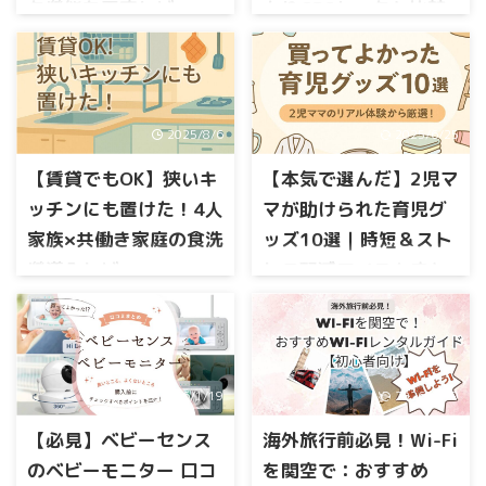
うで 電池持ち・トーク機能・
ク機能を正直レビュー
もりGPSトークと比較
ク第5世代と第6世代の違いを
サイズ・料金などに違いがあ
わかりやすく比較し、通学ス
して検証
小学生になったばかりの登下
ります。 この記事では みてね
タイル別にどちらを選ぶべき
校。習い事の行き帰り。キッ
小学校入学や低学年の見守り
みまもりGPSトークとBotトー
かを整理します。 読み終わる
ズ携帯はまだ早い気がするけ
を考えたとき、位置情報だけ
クの違い 精度・電池・料金な
ころには、「うちはこっち」
ど、何も持たせないのも不
でなく“連絡が取れる安心感”が
どの比較 どんな人にどちらが
と迷わず決められる状態にな
安。 そんなときに候補にあが
2025/8/6
2025/6/25
ほしくて気になっている方も
おすすめか を分かりやすく解
ります。 botトーク第5世代と
るのが、みてねみまもりGPSト
多いのではないでしょうか。
説します。 先に結論をいう ...
第6世代の違いを比較｜まずは
ークですよね。 ただ、口コミ
【賃貸でもOK】狭いキ
【本気で選んだ】2児マ
一方で GPSの精度は大丈夫？
結論 まずは、違いがひと目で
を見てみると 「位置がズレる
ズレるって本当？ 電池持ちは
ッチンにも置けた！4人
マが助けられた育児グ
わかる比較 ...
ことがある」 「電池の減りが
悪くない？ トークが届かない
家族×共働き家庭の食洗
ッズ10選｜時短＆スト
早い」 「トークが届かないこ
という口コミもあるけど実際
とがあった」 という声もあれ
機導入レビュー
レス軽減アイテムまと
どう？ みてねみまもりGPSト
ば、 「GPSが正確で安心でき
ークとどっちがいい？ と、不
（Panasonic NP-
め
る」 「ボイスメッセージが本
安や迷いも出てきますよね。
TSP1）
毎日の育児で、こんなふうに
当に助かる」 「もっと早く買
この記事では、botトーク 第5
感じたことはありませんか？
えばよかった」 という高評価
「夕方は戦場」——食洗機がわ
世代の口コミを徹底的に整理
とくに2人育児になると、時間
もあり、正直、迷ってしまい
が家を救った話 わが家は共働
し、悪い評判・良い評判の両
2026/1/19
2026/1/19
も手も、気持ちの余裕も足り
ますよね。 この記事では、み
き、子どもはふたり。 夕方に
方をわかりやすくまとめまし
なくて…私自身、「どうすれ
てねみまもりGPSトークの口コ
なると、キッチンとお風呂を
た。 さらに、みてねみまもり
【必見】ベビーセンス
海外旅行前必見！Wi-Fi
ば少しでもラクになるんだろ
ミ・評判を徹 ...
行ったり来たり。夕飯のあと
GPSトークとの違いも比較し、
う？」と何度も悩みました。
のベビーモニター 口コ
を関空で：おすすめ
にやってくる“第二のラッシ
「どんな ...