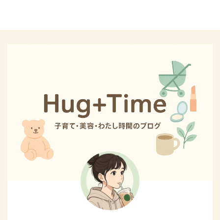
入する際、ネットや店員さん
ミルク作りの手順 ミルク作り
良い ...
から情報収取した、 「ベビー
はこちらの手順で進めます。
チェアの種類と特徴」 「使う
お湯を沸かす→ミルクを作る
場面に合わせたベビーチェア
→冷ます→飲ます→洗浄する
選び方」 こちらをまとめまし
→消毒する→かわかす この記
た。 関連記事【腰痛予防?い
事で紹介する「必要なもの」
つからいつまで?】抱っこひも
を最低限そろえておけば、ミ
より断然ヒップシートキャリ
ルク作りに困らず、洗浄・消
アがおすすめ【ポグネ ...
毒までできます。 ぜひ参考に
してくだ ...