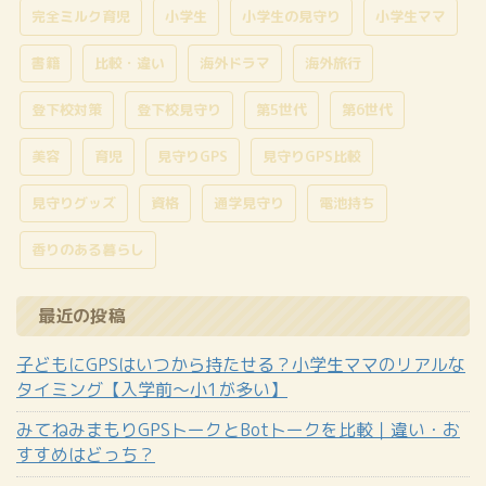
完全ミルク育児
小学生
小学生の見守り
小学生ママ
書籍
比較・違い
海外ドラマ
海外旅行
登下校対策
登下校見守り
第5世代
第6世代
美容
育児
見守りGPS
見守りGPS比較
見守りグッズ
資格
通学見守り
電池持ち
香りのある暮らし
最近の投稿
子どもにGPSはいつから持たせる？小学生ママのリアルな
タイミング【入学前〜小1が多い】
みてねみまもりGPSトークとBotトークを比較｜違い・お
すすめはどっち？