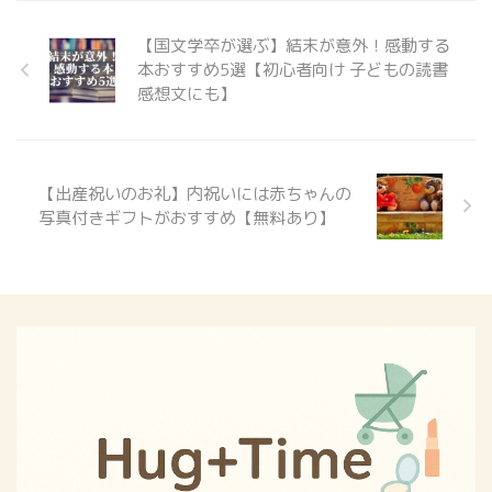
ミ・評判を徹 ...
行ったり来たり。夕飯のあと
GPSトークとの違いも比較し、
にやってくる“第二のラッシ
「どんな ...
【国文学卒が選ぶ】結末が意外！感動する
ュ”に、毎日ヘトヘトでした。
本おすすめ5選【初心者向け 子どもの読書
特に困っていたのが、洗い物
感想文にも】
とお風呂の準備が同時にでき
ないこと。 キッチンでお湯を
使うと、お風呂の給湯が極端
に少なくなってしまって、
【出産祝いのお礼】内祝いには赤ちゃんの
「お皿を洗ってからじゃない
写真付きギフトがおすすめ【無料あり】
とお風呂が沸かせない」とい
う不便な状態。 子どもは眠た
くなるし、大人は焦るし…。
「もう少し、手が増えてくれ
たらなあ」と思っていたある
日、思い切って食洗機を導入
す ...