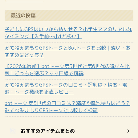
最近の投稿
子どもにGPSはいつから持たせる？小学生ママのリアルな
タイミング【入学前〜小1が多い】
みてねみまもりGPSトークとBotトークを比較｜違い・お
すすめはどっち？
【2026年最新】botトーク第5世代と第6世代の違いを比
較｜どっちを選ぶ？ママ目線で解説
みてねみまもりGPSトークの口コミ・評判は？精度・電
池・トーク機能を正直レビュー
botトーク 第5世代の口コミは？精度や電池持ちはどう？
みてねみまもりGPSトークと比較して検証
おすすめアイテムまとめ