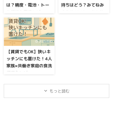
多いと思います。 実際に調べ
月額は同じ？ 電車通学ならど
は？精度・電池・トー
持ちはどう？みてねみ
てみるとこの2つは似ているよ
っち？ この記事では、botトー
うで 電池持ち・トーク機能・
ク機能を正直レビュー
まもりGPSトークと比
ク第5世代と第6世代の違いを
サイズ・料金などに違いがあ
わかりやすく比較し、通学ス
較して検証
小学生になったばかりの登下
ります。 この記事では みてね
タイル別にどちらを選ぶべき
校。習い事の行き帰り。キッ
小学校入学や低学年の見守り
みまもりGPSトークとBotトー
かを整理します。 読み終わる
ズ携帯はまだ早い気がするけ
を考えたとき、位置情報だけ
クの違い 精度・電池・料金な
ころには、「うちはこっち」
ど、何も持たせないのも不
でなく“連絡が取れる安心感”が
どの比較 どんな人にどちらが
と迷わず決められる状態にな
安。 そんなときに候補にあが
2025/8/6
ほしくて気になっている方も
おすすめか を分かりやすく解
ります。 botトーク第5世代と
るのが、みてねみまもりGPSト
多いのではないでしょうか。
説します。 先に結論をいう ...
第6世代の違いを比較｜まずは
ークですよね。 ただ、口コミ
【賃貸でもOK】狭いキ
一方で GPSの精度は大丈夫？
結論 まずは、違いがひと目で
を見てみると 「位置がズレる
ズレるって本当？ 電池持ちは
ッチンにも置けた！4人
わかる比較 ...
ことがある」 「電池の減りが
悪くない？ トークが届かない
家族×共働き家庭の食洗
早い」 「トークが届かないこ
という口コミもあるけど実際
とがあった」 という声もあれ
機導入レビュー
どう？ みてねみまもりGPSト
ば、 「GPSが正確で安心でき
ークとどっちがいい？ と、不
（Panasonic NP-
る」 「ボイスメッセージが本
安や迷いも出てきますよね。
TSP1）
当に助かる」 「もっと早く買
この記事では、botトーク 第5
もっと読む
えばよかった」 という高評価
「夕方は戦場」——食洗機がわ
世代の口コミを徹底的に整理
もあり、正直、迷ってしまい
が家を救った話 わが家は共働
し、悪い評判・良い評判の両
ますよね。 この記事では、み
き、子どもはふたり。 夕方に
方をわかりやすくまとめまし
てねみまもりGPSトークの口コ
なると、キッチンとお風呂を
た。 さらに、みてねみまもり