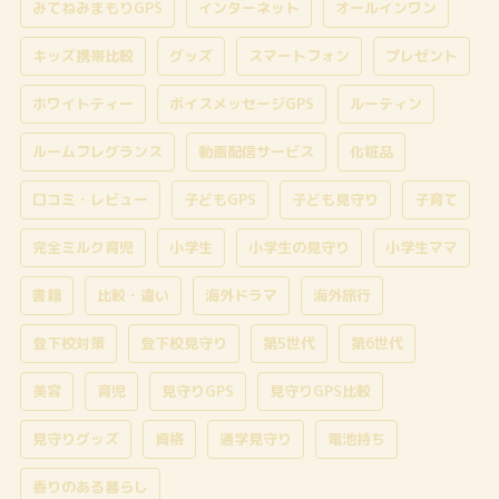
みてねみまもりGPS
インターネット
オールインワン
キッズ携帯比較
グッズ
スマートフォン
プレゼント
ホワイトティー
ボイスメッセージGPS
ルーティン
ルームフレグランス
動画配信サービス
化粧品
口コミ・レビュー
子どもGPS
子ども見守り
子育て
完全ミルク育児
小学生
小学生の見守り
小学生ママ
書籍
比較・違い
海外ドラマ
海外旅行
登下校対策
登下校見守り
第5世代
第6世代
美容
育児
見守りGPS
見守りGPS比較
見守りグッズ
資格
通学見守り
電池持ち
香りのある暮らし