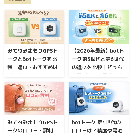
2026/3/5
2026/3/2
みてねみまもりGPSト
【2026年最新】botト
ークとBotトークを比
ーク第5世代と第6世代
較｜違い・おすすめは
の違いを比較｜どっち
どっち？
を選ぶ？ママ目線で解
説
子どもの見守りGPSを探してい
ると「みてねみまもりGPSトー
見守りGPSを探していると、こ
ク」と「Botトーク」がよく比
こで迷いますよね。 第6世代は
較されていますよね。 どちら
「見守りウォレット機能」が
も 位置情報が確認できる ボイ
2026/3/1
2026/3/2
追加された最新モデル。で
スメッセージが送れる といっ
も、第5世代でも十分なので
た機能があり「結局どっちを
みてねみまもりGPSト
botトーク 第5世代の
は？と気になる方も多いはず
選べばいいの？」と迷う方も
です。 価格差はどれくらい？
ークの口コミ・評判
口コミは？精度や電池