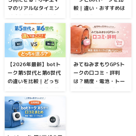
マのリアルなタイミン
較｜違い・おすすめは
グ【入学前〜小1が多
どっち？
い】
子どもの見守りGPSを探してい
ると「みてねみまもりGPSトー
小学校入学を前にすると、 と
ク」と「Botトーク」がよく比
悩むママも多いと思います。
較されていますよね。 どちら
小学生になると、 登下校 学童
も 位置情報が確認できる ボイ
2026/3/2
2026/3/1
への移動 放課後の外遊び な
スメッセージが送れる といっ
ど、子どもだけで行動する場
た機能があり「結局どっちを
【2026年最新】botト
みてねみまもりGPSト
面が少しずつ増えていきま
選べばいいの？」と迷う方も
す。 「スマホはまだ早い気が
ーク第5世代と第6世代
ークの口コミ・評判
多いと思います。 実際に調べ
するけれど、居場所は知って
の違いを比較｜どっち
は？精度・電池・トー
てみるとこの2つは似ているよ
おきたい」そんな理由から、
うで 電池持ち・トーク機能・
を選ぶ？ママ目線で解
ク機能を正直レビュー
最近は見守りGPSを持たせる家
サイズ・料金などに違いがあ
庭も増えています。 とはい
説
小学生になったばかりの登下
ります。 この記事では みてね
え、 いつから持たせるのが多
校。習い事の行き帰り。キッ
見守りGPSを探していると、こ
みまもりGPSトークとBotトー
いの？ 小学生にGPSって必
ズ携帯はまだ早い気がするけ
こで迷いますよね。 第6世代は
クの違い 精度・電池・料金な
要？ スマホやキッズ携帯との
ど、何も持たせないのも不
「見守りウォレット機能」が
どの比較 どんな人にどちらが
違いは？ など、気になること
安。 そんなときに候補にあが
2026/3/2
追加された最新モデル。で
おすすめか を分かりやすく解
もありますよね。 この記事で
るのが、みてねみまもりGPSト
も、第5世代でも十分なので
説します。 先に結論をいう ...
は、 子どもにGPSはいつから