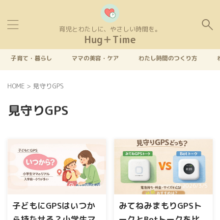
育児とわたしに、やさしい時間を。
Hug＋Time
子育て・暮らし
ママの美容・ケア
わたし時間のつくり方
HOME
>
見守りGPS
見守りGPS
2026/3/6
2026/3/5
子どもにGPSはいつか
みてねみまもりGPSト
ら持たせる？小学生マ
ークとBotトークを比