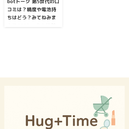
ークですよね。 ただ、口コミ
botトーク 第5世代の口
は？と気になる方も多いはず
持たせる家庭が多いのか GPS
を見てみると 「位置がズレる
です。 価格差はどれくらい？
コミは？精度や電池持
を持たせる ...
ことがある」 「電池の減りが
月額は同じ？ 電車通学ならど
ちはどう？みてねみま
早い」 「トークが届かないこ
っち？ この記事では、botトー
とがあった」 という声もあれ
もりGPSトークと比較
ク第5世代と第6世代の違いを
ば、 「GPSが正確で安心でき
わかりやすく比較し、通学ス
して検証
る」 「ボイスメッセージが本
タイル別にどちらを選ぶべき
小学校入学や低学年の見守り
当に助かる」 「もっと早く買
かを整理します。 読み終わる
を考えたとき、位置情報だけ
えばよかった」 という高評価
ころには、「うちはこっち」
でなく“連絡が取れる安心感”が
もあり、正直、迷ってしまい
と迷わず決められる状態にな
ほしくて気になっている方も
ますよね。 この記事では、み
ります。 botトーク第5世代と
多いのではないでしょうか。
てねみまもりGPSトークの口コ
第6世代の違いを比較｜まずは
一方で GPSの精度は大丈夫？
ミ・評判を徹 ...
結論 まずは、違いがひと目で
ズレるって本当？ 電池持ちは
わかる比較 ...
悪くない？ トークが届かない
という口コミもあるけど実際
どう？ みてねみまもりGPSト
ークとどっちがいい？ と、不
安や迷いも出てきますよね。
この記事では、botトーク 第5
世代の口コミを徹底的に整理
し、悪い評判・良い評判の両