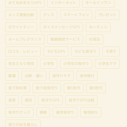
みてねみまもりGPS
インターネット
オールインワン
キッズ携帯比較
グッズ
スマートフォン
プレゼント
ホワイトティー
ボイスメッセージGPS
ルーティン
ルームフレグランス
動画配信サービス
化粧品
口コミ・レビュー
子どもGPS
子ども見守り
子育て
完全ミルク育児
小学生
小学生の見守り
小学生ママ
書籍
比較・違い
海外ドラマ
海外旅行
登下校対策
登下校見守り
第5世代
第6世代
美容
育児
見守りGPS
見守りGPS比較
見守りグッズ
資格
通学見守り
電池持ち
香りのある暮らし