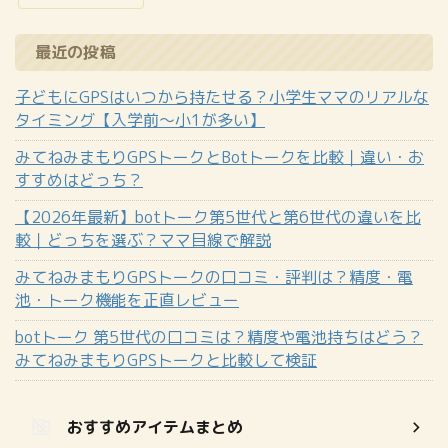
最近の投稿
子どもにGPSはいつから持たせる？小学生ママのリアルな
タイミング【入学前〜小1が多い】
みてねみまもりGPSトークとBotトークを比較｜違い・お
すすめはどっち？
【2026年最新】botトーク第5世代と第6世代の違いを比
較｜どっちを選ぶ？ママ目線で解説
みてねみまもりGPSトークの口コミ・評判は？精度・電
池・トーク機能を正直レビュー
botトーク 第5世代の口コミは？精度や電池持ちはどう？
みてねみまもりGPSトークと比較して検証
おすすめアイテムまとめ