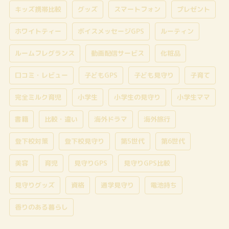
キッズ携帯比較
グッズ
スマートフォン
プレゼント
ホワイトティー
ボイスメッセージGPS
ルーティン
ルームフレグランス
動画配信サービス
化粧品
口コミ・レビュー
子どもGPS
子ども見守り
子育て
完全ミルク育児
小学生
小学生の見守り
小学生ママ
書籍
比較・違い
海外ドラマ
海外旅行
登下校対策
登下校見守り
第5世代
第6世代
美容
育児
見守りGPS
見守りGPS比較
見守りグッズ
資格
通学見守り
電池持ち
香りのある暮らし