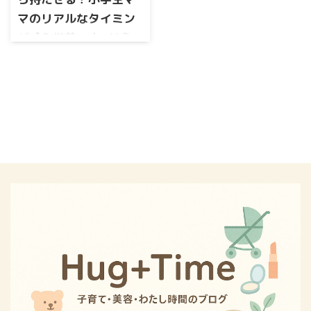
マのリアルなタイミン
グ【入学前〜小1が多
い】
小学校入学を前にすると、 と
悩むママも多いと思います。
小学生になると、 登下校 学童
への移動 放課後の外遊び な
ど、子どもだけで行動する場
面が少しずつ増えていきま
す。 「スマホはまだ早い気が
するけれど、居場所は知って
おきたい」そんな理由から、
最近は見守りGPSを持たせる家
庭も増えています。 とはい
え、 いつから持たせるのが多
いの？ 小学生にGPSって必
要？ スマホやキッズ携帯との
違いは？ など、気になること
もありますよね。 この記事で
は、 子どもにGPSはいつから